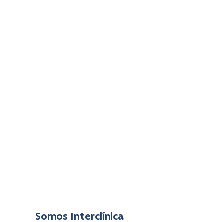
Estadísticas
de Operación
Canal de
Denuncia
Modelo de
Control
Interno
Somos Interclínica