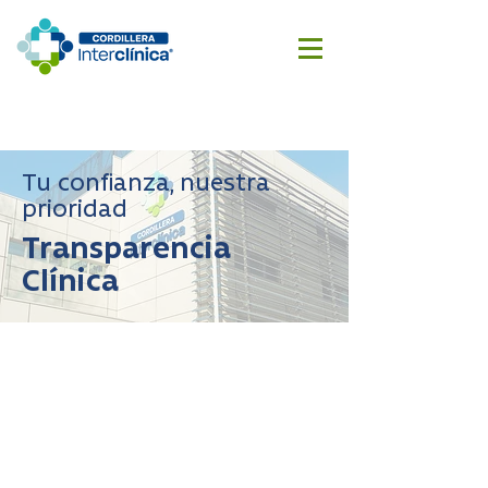
Reserva
Cotizar
aquí
cirugía
Tu confianza, nuestra
prioridad
Transparencia
Clínica
Modelo de
Prevención
del Delito