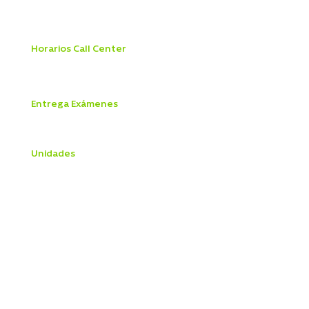
Sábado 8:00 a 18:00 hrs
Domingo y Festivos
9:00 a 13:45 hrs
Horarios Call Center
Lunes a viernes 8:00 a 21:00 hrs
Sábado 8:30 a 18:00 hrs
Entrega Exámenes
Lunes a Viernes 9
:00 a 18:30 hrs
Sábado 9:0
0 a 12
:30 hrs
Unidades
Centro Médico
Telemedicina
Hospitalización
Urgencias
Vacunatorio
Exámenes
Cardiología
Gastroenterología
Kinesiología
Medicina General
Obesidad