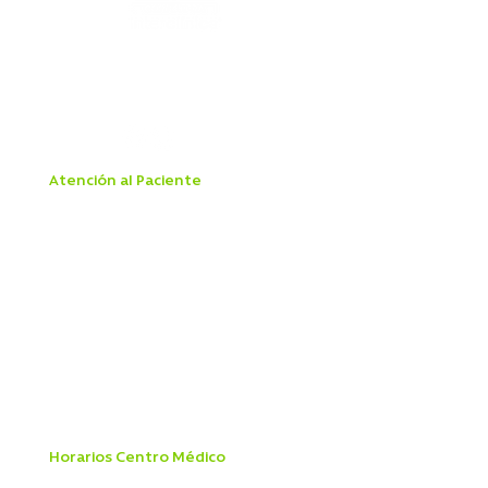
Alejandro Fleming 7889, Las Condes
22 834 7500
Atención al Paciente
Aranceles
Boleta Electrónica
Derechos y Deberes del Paciente
Ley Dominga
Ley IVE
Ley Mila
Ley de Urgencia
Mandato Pagaré
Patologías GES
Reglamento Interno Ley 20.584
Manual de Prevención del Delito
Horarios Centro Médico
Lunes a Viernes 8:00 a 19:45 hrs