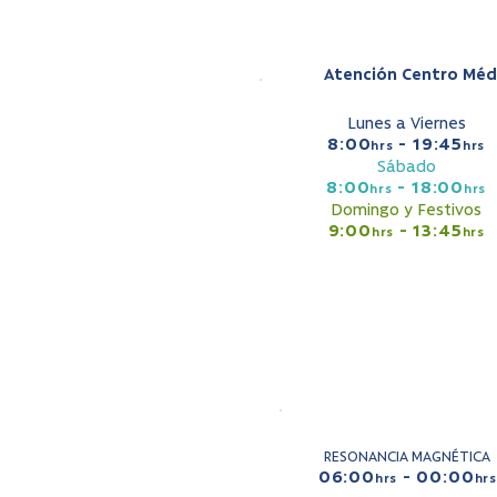
Atención Centro Méd
Lunes a Viernes
8:00
- 19:45
hrs
hrs
Sábado
8:00
- 18:00
hrs
hrs
Domingo y Festivos
9:00
- 13:45
hrs
hrs
RESONANCIA MAGNÉTICA
06:00
- 00:00
hrs
hrs