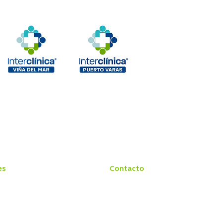
es
Contacto
Médico
Conozca Interclínica
cina
Preguntas Frecuentes
ización
Sugerencias y Felicitaciones
s
Reclamos
rio
Trabaja con Nosotros