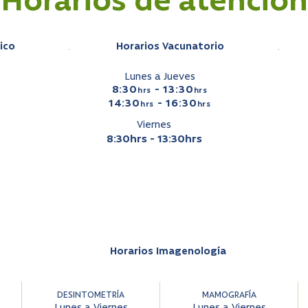
Horarios de atención
ico
Horarios Vacunatorio
Lunes a Jueves
8:30
- 13:30
hrs
hrs
14:30
- 16:30
hrs
hrs
Viernes
8:30hrs - 13:30hrs
Horarios Imagenología
DESINTOMETRÍA
MAMOGRAFÍA