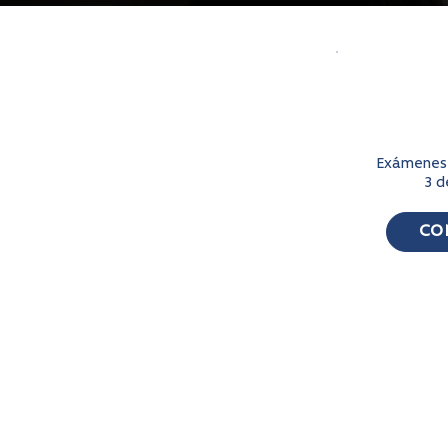
Exámenes 
3 d
CO