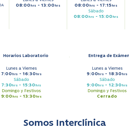
Lunes a Viernes
Lunes a Viernes
08:00
- 13:00
08:00
- 17:15
DA
hrs
hrs
hrs
hrs
Sábado
08:00
- 15:00
hrs
hrs
Horarios Laboratorio
Entrega de Exáme
Lunes a Viernes
Lunes a Viernes
7:00
- 16:30
9:00
- 18:30
hrs
hrs
hrs
hrs
Sábado
Sábado
7:30
- 15:30
9:00
- 12:30
hrs
hrs
hrs
hrs
Domingo y Festivos
Domingo y Festivos
9:00
- 13:30
Cerrado
hrs
hrs
Somos Interclínica