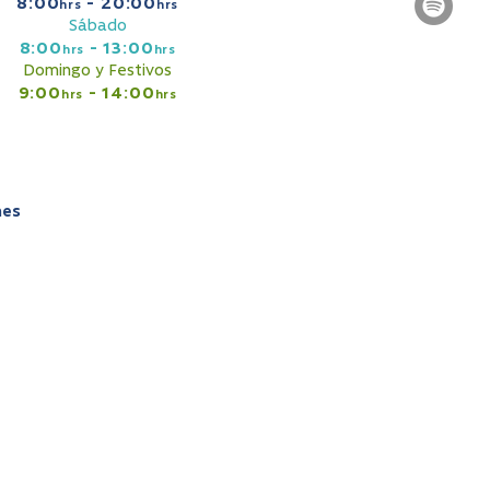
8:00
- 20:00
hrs
hrs
Sábado
8:00
- 13:00
hrs
hrs
Domingo y Festivos
9:00
- 14:00
hrs
hrs
nes