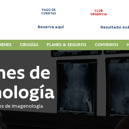
PAGO DE
CLUB
CUENTAS
URGENCIA
Reserva aquí
Resultado e
MENES
CIRUGÍAS
PLANES & SEGUROS
CONVENIOS
es de
ología
dos de imagenología