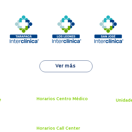
Ver más
Horarios Centro Médico
e
Unidad
Lunes a Viernes 8:00 a 19:45 hrs
Centro 
Sábado 8:00 a 18:00 hrs
Telemedi
Domingo y Festivos
9:00 a 13:45 hrs
l
Hospital
Urgencia
Horarios Call Center
Vacunato