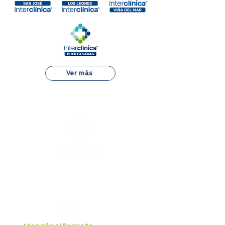
Ver más
Alejandro Fleming 7889, Las Condes
22 834 7500