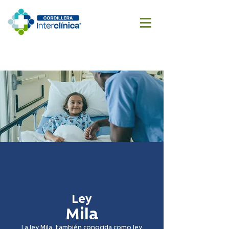
Reserva
Cotizar
aquí
cirugía
Ley
Mila
La ley Mila, también conocida como ley