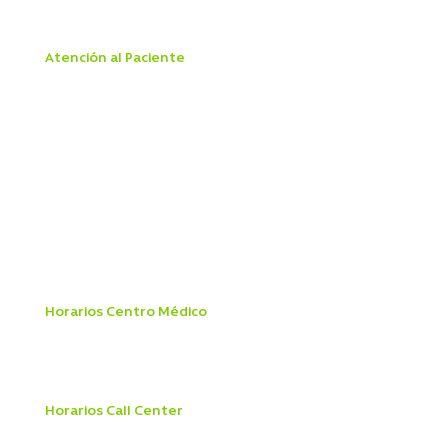
Atención al Paciente
Aranceles
Boleta Electrónica
Derechos y Deberes del Paciente
Ley Dominga
Ley IVE
Ley Mila
Ley de Urgencia
Mandato Pagaré
Patologías GES
Reglamento Interno Ley 20.584
Manual de Prevención del Delito
Horarios Centro Médico
Lunes a Viernes 8:00 a 19:45 hrs
Sábado 8:00 a 18:00 hrs
Domingo y Festivos
9:00 a 13:45 hrs
Horarios Call Center
Lunes a viernes 8:00 a 21:00 hrs