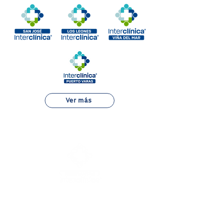
Ver más
Alejandro Fleming 7889, Las Condes
22 834 7500