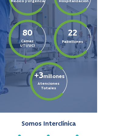
Médico y Urgencia
Hospitalización
80
22
Camas
Pabellones
UTI/UCI
+3
millones
Atenciones
Totales
Somos Interclínica