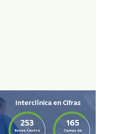
Arica
Clínica
San José
info@interclinicasanjose.cl
+56 58 223 2064
Avenida, Dr. Juan Noe 1370, Arica
Interclínica en Cifras
253
165
Boxes Centro
Camas de