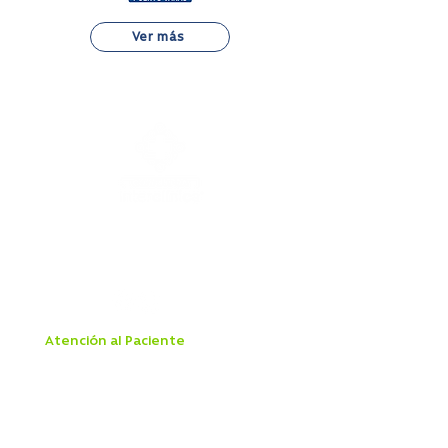
Ver más
Alejandro Fleming 7889, Las Condes
22 834 7500
Atención al Paciente
Aranceles
Boleta Electrónica
Derechos y Deberes del Paciente
Ley Dominga
Ley IVE