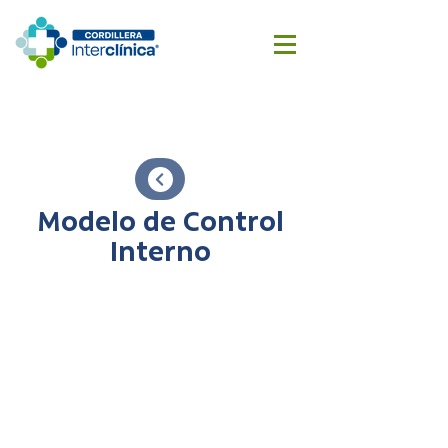
Reserva
Cotizar
aquí
cirugía
Modelo de Control
Interno
NUEVA CLÍNICA CORDILLERA
Prestaciones preferenciales para
vecinos
Sostenibilidad financiera