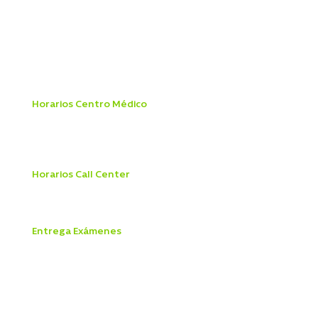
Ley Mila
Ley de Urgencia
Mandato Pagaré
Patologías GES
Reglamento Interno Ley 20.584
Manual de Prevención del Delito
Horarios Centro Médico
Lunes a Viernes 8:00 a 19:45 hrs
Sábado 8:00 a 18:00 hrs
Domingo y Festivos
9:00 a 13:45 hrs
Horarios Call Center
Lunes a viernes 8:00 a 21:00 hrs
Sábado 8:30 a 18:00 hrs
Entrega Exámenes
Lunes a Viernes 9
:00 a 18:30 hrs
Sábado 9:0
0 a 12
:30 hrs
Unidades
Centro Médico
Telemedicina