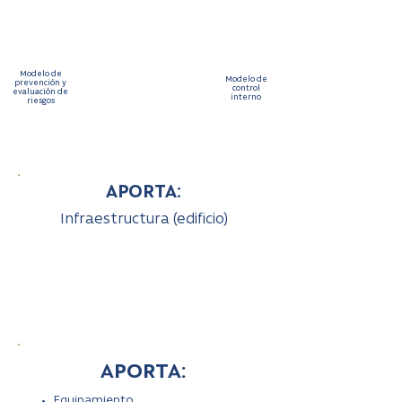
Altos estándares clínicos
CONTRATO DE
CONCESIÓN
Modelo de
Modelo de
prevención y
control
evaluación de
interno
riesgos
CONVENIO DE
PRESTACIONES
APORTA:
Infraestructura (edificio)
APORTA:
Equipamiento