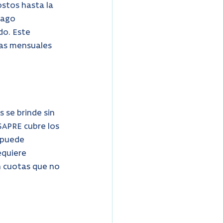
ostos hasta la 
pago 
do. Este 
tas mensuales 
 se brinde sin 
SAPRE cubre los 
 puede 
equiere 
n cuotas que no 