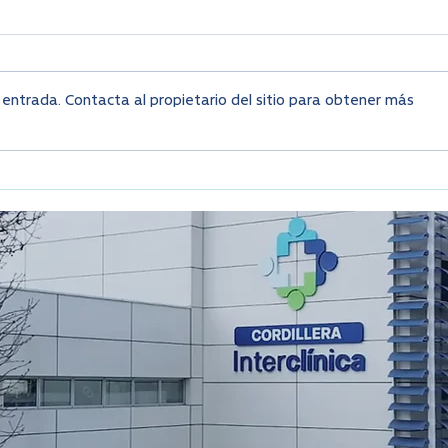
entrada. Contacta al propietario del sitio para obtener más
Atención de Urgencia para
Sínt
Infarto y ACV en Chile
Chile
Resf