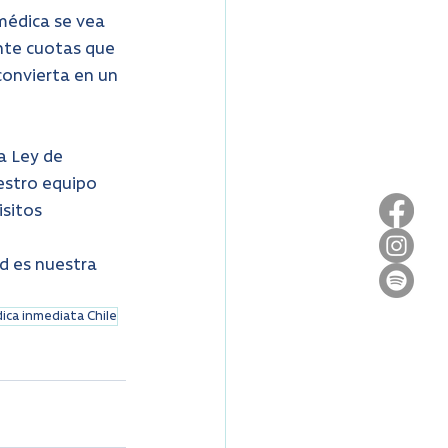
médica se vea 
nte cuotas que 
convierta en un 
a Ley de 
estro equipo 
isitos 
d es nuestra 
ica inmediata Chile