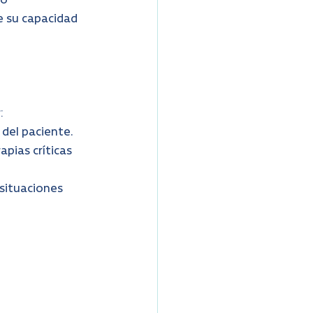
o 
e su capacidad 
:
 del paciente.
pias críticas 
 situaciones 