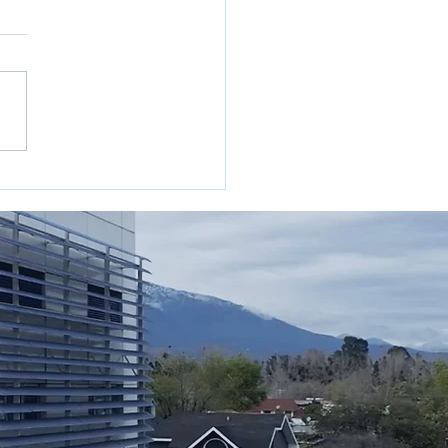
omas de Influenza en
: Diferencias con el
riado Común