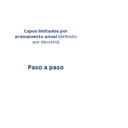
Cupos limitados por
presupuesto anual
(definido
por decreto)
Paso a paso
Si estás en lista de espera
(MAI):
1. Verificamos tu registro
en lista de espera y
diagnóstico.