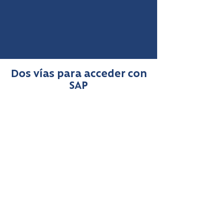
Dos vías para acceder con
SAP
Estoy en lista de espera
Fonasa te ingresa de oficio
al SAP y te deriva a una
clínica en convenio.
Se otorga en Modalidad de
Atención Institucional
(MAI), con cobertura
completa según contrato
SAP.