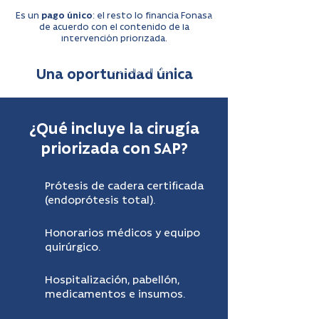
financiar tu deducible completo SAP sin
Es un
pago único
: el resto lo financia Fonasa
intereses y acceder rápido a tu cirugía de
de acuerdo con el contenido de la
cadera. Para hacer válida las 12 cuotas sin
intervención priorizada.
interés debes comprar el bono SAP en el
stand de Fonasa que se encuentra en
nuestra clínica.
Una oportunidad única
¿Qué incluye la cirugía
priorizada con SAP?
Prótesis de cadera certificada
(endoprótesis total).
Honorarios médicos y equipo
quirúrgico.
Hospitalización, pabellón,
medicamentos e insumos.