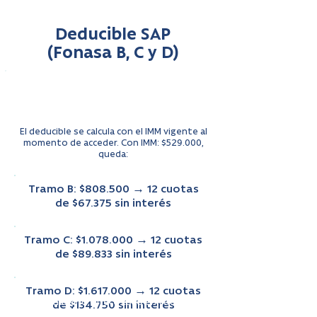
Deducible SAP
(Fonasa B, C y D)
Convenio exclusivo con nuestra clínica
PAGA TU DEDUCIBLE EN 12 CUOTAS
SIN INTERÉS
El deducible se calcula con el IMM vigente al
momento de acceder. Con IMM: $529.000,
queda:
Tramo B: $808.500 → 12 cuotas
de $67.375 sin interés
Tramo C: $1.078.000 → 12 cuotas
de $89.833 sin interés
Tramo D: $1.617.000 → 12 cuotas
Fonasa no ofrece esto en todas las clínicas.
de $134.750 sin interés
Solo en convenio con nosotros puedes