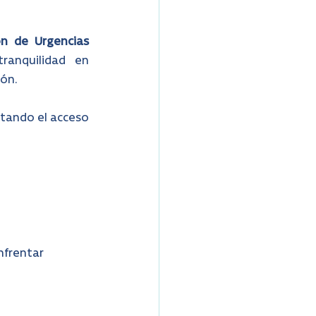
n de Urgencias 
anquilidad en 
ión.
litando el acceso 
nfrentar