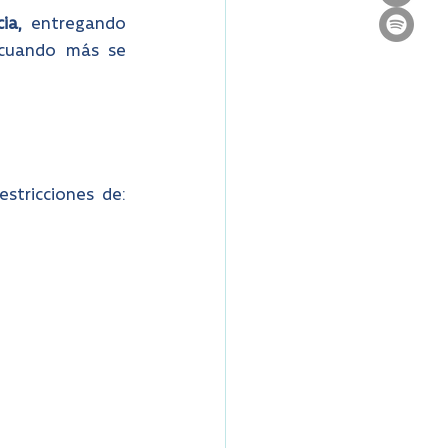
ia,
 entregando 
cuando más se 
stricciones de: 