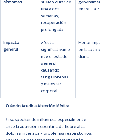
síntomas
suelen durar de 
generalmente 
una a dos 
entre 3 a 7 días
semanas; 
recuperación 
prolongada
Impacto 
Afecta 
Menor impacto 
general
significativame
en la actividad 
nte el estado 
diaria
general, 
causando 
fatiga intensa 
y malestar 
corporal
Cuándo Acudir a Atención Médica
Si sospechas de influenza, especialmente 
ante la aparición repentina de fiebre alta, 
dolores intensos y problemas respiratorios, 