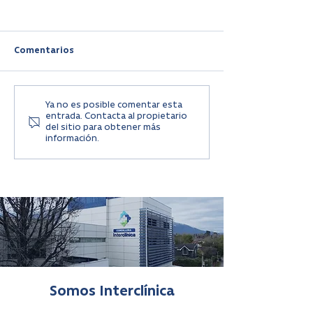
Comentarios
Ya no es posible comentar esta
Atención de Urgencia
Controla la Hipe
entrada. Contacta al propietario
para Infarto y ACV en
en Chile: Consej
del sitio para obtener más
Chile
Prácticos para t
información.
de Vida
Somos Interclínica