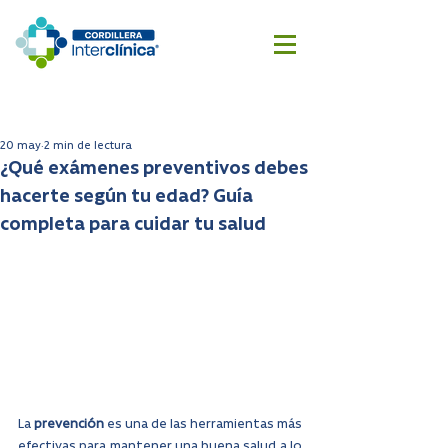
Reserva
Cotizar
aquí
cirugía
20 may
2 min de lectura
¿Qué exámenes preventivos debes
hacerte según tu edad? Guía
completa para cuidar tu salud
La 
prevención
 es una de las herramientas más 
efectivas para mantener una buena salud a lo 