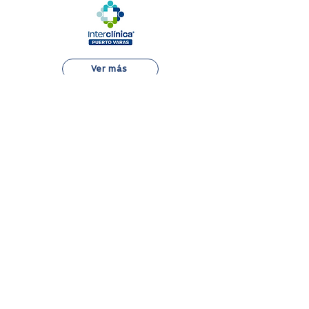
Ver más
Alejandro Fleming 7889, Las Condes
22 834 7500
Atención al Paciente
Aranceles
Boleta Electrónica