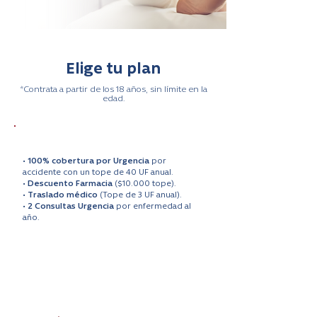
Elige tu plan
*Contrata a partir de los 18 años, sin límite en la
edad.
PLAN BASE
•
100% cobertura por Urgencia
por
accidente con un tope de 40 UF anual.
•
Descuento Farmacia
($10.000 tope).
•
Traslado médico
(Tope de 3 UF anual).
•
2 Consultas Urgencia
por enfermedad al
año.
Valor cobertura:
UF 0.11
$4.383/mes
(XUF anual)*