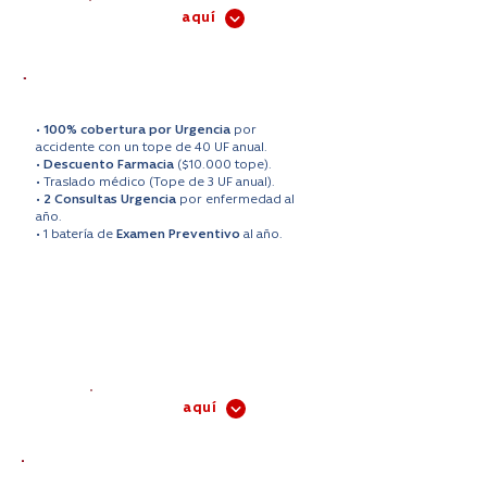
aquí
Contrata
PLAN PREVENTIVO
•
100% cobertura por Urgencia
por
accidente con un tope de 40 UF anual.
•
Descuento Farmacia
($10.000 tope).
• Traslado médico (Tope de 3 UF anual).
•
2 Consultas Urgencia
por enfermedad al
año.
• 1 batería de
Examen Preventivo
al año.
Valor cobertura:
UF 0.14
$5.578/mes
(XUF anual)*
Contrata
aquí
PLAN FAMILIAR PLUS