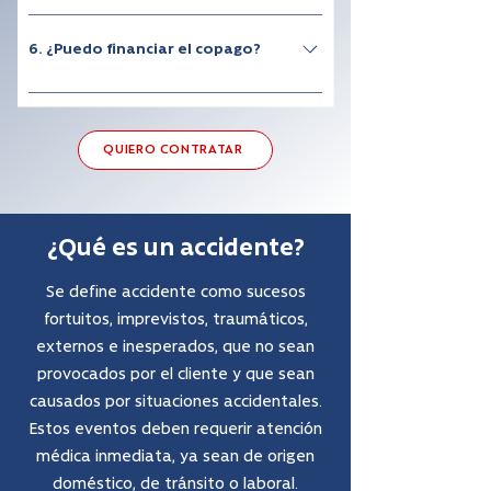
✔ Honorarios médicos✔ Hospitalización✔
Derecho de pabellón✔ Insumos y
6. ¿Puedo financiar el copago?
medicamentos cubiertos por el PAD
Consulta las alternativas de financiamiento
disponibles en la clínica.
QUIERO CONTRATAR
¿Qué es un accidente?
Se define accidente como sucesos
fortuitos, imprevistos, traumáticos,
externos e inesperados, que no sean
provocados por el cliente y que sean
causados por situaciones accidentales.
Estos eventos deben requerir atención
médica inmediata, ya sean de origen
doméstico, de tránsito o laboral.