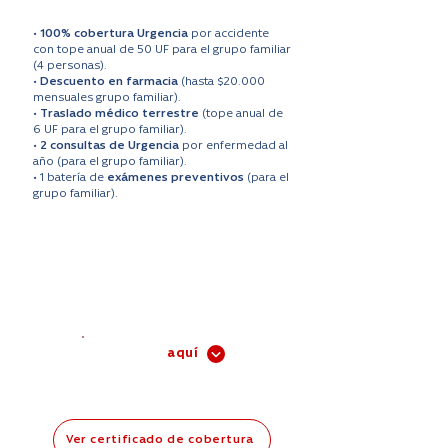
•
100% cobertura Urgencia
por accidente
con tope anual de 50 UF para el grupo familiar
(4 personas).
•
Descuento en farmacia
(hasta $20.000
mensuales grupo familiar).
•
Traslado médico terrestre
(tope anual de
6 UF para el grupo familiar).
•
2 consultas de Urgencia
por enfermedad al
año (para el grupo familiar).
• 1 batería de
exámenes preventivos
(para el
grupo familiar).
Valor cobertura:
UF 0.18
$7.172/mes
(XUF anual)*
Contrata
aquí
Ver certificado de cobertura