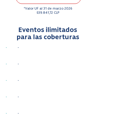
*Valor UF al 31 de marzo 2026
$39.841,72 CLP
Eventos ilimitados
para las coberturas
Consultas de Urgencia gratis
Cobertura por accidentes
Traslado médico
Descuento en farmacias
Exámenes preventivos gratis