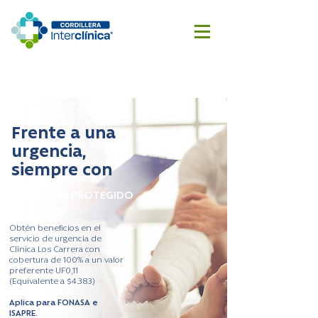
Reserva
Cotizar
aquí
cirugía
Frente a una
urgencia,
siempre con
URGENCIA PROTEGIDO
Obtén beneficios en el
servicio de urgencia de
Clínica Los Carrera con
cobertura de 100% a un valor
preferente UF0,11
(Equivalente a $4.383)
Aplica para FONASA e
ISAPRE.