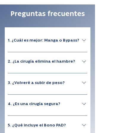
Preguntas frecuentes
1. ¿Cuál es mejor: Manga o Bypass?
Depende de cada paciente. La decisión se
toma junto al cirujano según antecedentes,
2. ¿La cirugía elimina el hambre?
peso y enfermedades asociadas.
Reduce considerablemente la sensación de
hambre y aumenta la saciedad.
3. ¿Volveré a subir de peso?
Los mejores resultados se obtienen cuando la
cirugía se acompaña de cambios de hábitos y
4. ¿Es una cirugía segura?
seguimiento médico.
Sí. Es un procedimiento ampliamente
estudiado y realizado por equipos
5. ¿Qué incluye el Bono PAD?
especializados.