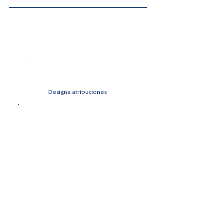
Administració
n
Designa atribuciones
Designación de sujetos
responsables de riesgos
y controles
Reporte al oficial de
cumplimiento