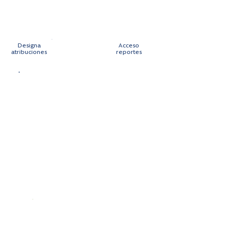
Designa
Acceso
Directorio
atribuciones
reportes
Designación Oficial de
Cumplimiento
Acceso directo al Directorio
Autonomía
Recursos y medios
medievales
Reporte semestral
Oficial de
Cumplimiento