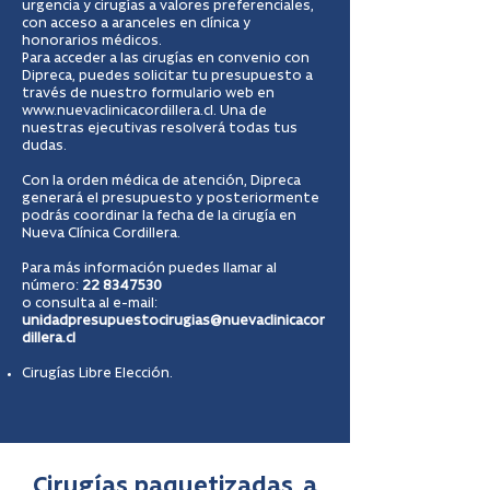
urgencia y cirugías a valores preferenciales,
con acceso a aranceles en clínica y
honorarios médicos.
Para acceder a las cirugías en convenio con
Dipreca, puedes solicitar tu presupuesto a
través de nuestro formulario web en
www.nuevaclinicacordillera.cl
. Una de
nuestras ejecutivas resolverá todas tus
dudas.
Con la orden médica de atención, Dipreca
generará el presupuesto y posteriormente
podrás coordinar la fecha de la cirugía en
Nueva Clínica Cordillera.
Para más información puedes llamar al
número:
22 8347530
o consulta al e-mail:
unidadpresupuestocirugias@nuevaclinicacor
dillera.cl
Cirugías Libre Elección.
Cirugías paquetizadas, a