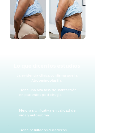
Lo que dicen los estudios
La evidencia clínica confirma que la
Abdominoplastia:
Tiene una alta tasa de satisfacción
en pacientes post cirugía
Mejora significativa en calidad de
vida y autoestima
Tiene resultados duraderos