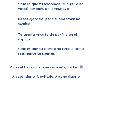
Sientes que tu abdomen “cuelga” o no
volvió después del embarazo
Haces ejercicio, pero el abdomen no
cambia
Te cuesta mirarte de perfil o en el
espejo
Sientes que tu cuerpo no refleja cómo
realmente te sientes
Y con el tiempo, empiezas a adaptarte…
A esconderlo. A evitarlo. A normalizarlo.
El problema que casi
nadie explica
Después de embarazos, cambios de
peso o con los años, el abdomen sufre
cambios que no se revierten solos: