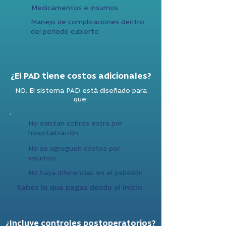
Medicamentos e insumos
Manejo de complicaciones dentro
del periodo cubierto
¿El PAD tiene costos adicionales?
NO. El sistema PAD está diseñado para
que:
No existan cobros extra por
hospitalización
No se agreguen costos por
insumos
No haya diferencias en el pabellón
Sabes lo que pagas desde el inicio.
¿Incluye controles postoperatorios?