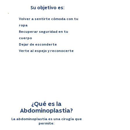
“verse mejor”.
Su objetivo es:
Volver a sentirte cómoda con tu
ropa
Recuperar seguridad en tu
cuerpo
Dejar de esconderte
Verte al espejo y reconocerte
Muchas pacientes dicen lo
mismo después de la cirugía:
“Sentí que recuperé mi cuerpo…
pero sobre todo, mi seguridad.”
¿Qué es la
Abdominoplastia?
La abdominoplastia es una cirugía que
permite: