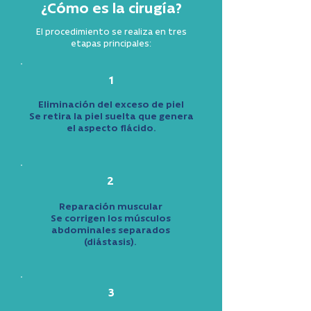
¿Cómo es la cirugía?
El procedimiento se realiza en tres
etapas principales:
1
Eliminación del exceso de piel
Se retira la piel suelta que genera
el aspecto flácido.
2
Reparación muscular
Se corrigen los músculos
abdominales separados
(diástasis).
3