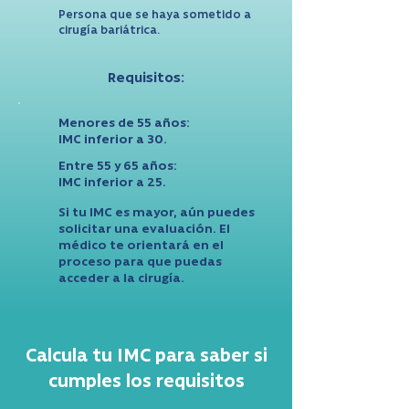
Persona que se haya sometido a
cirugía bariátrica.
Requisitos:
Menores de 55 años:
IMC inferior a 30.
Entre 55 y 65 años:
IMC inferior a 25.
Si tu IMC es mayor, aún puedes
solicitar una evaluación. El
médico te orientará en el
proceso para que puedas
acceder a la cirugía.
Calcula tu IMC para saber si
cumples los requisitos