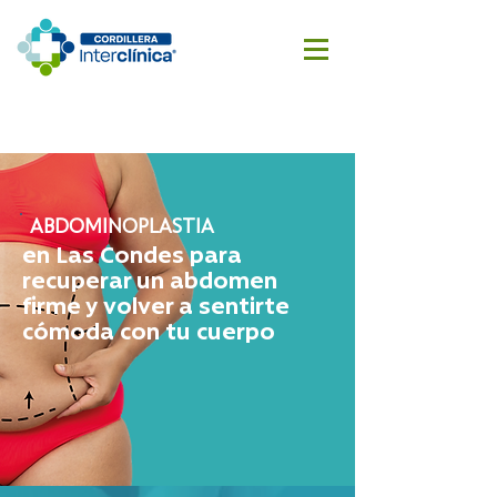
Reserva
Cotizar
aquí
cirugía
ABDOMINOPLASTIA
en Las Condes para
recuperar un abdomen
firme y volver a sentirte
cómoda con tu cuerpo