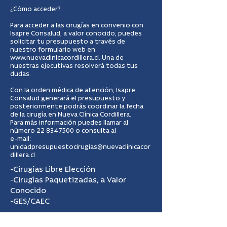
¿Cómo acceder?
Para acceder a las cirugías en convenio con
Isapre Consalud, a valor conocido, puedes
solicitar tu presupuesto a través de
nuestro formulario web en
www.nuevaclinicacordillera.cl
. Una de
nuestras ejecutivas resolverá todas tus
dudas.
Con la orden médica de atención, Isapre
Consalud generará el presupuesto y
posteriormente podrás coordinar la fecha
de la cirugía en Nueva Clínica Cordillera.
Para más información puedes llamar al
número
22 8347500
o consulta al
e-mail:
unidadpresupuestocirugias@nuevaclinicacor
dillera.cl
-Cirugías Libre Elección
-Cirugías Paquetizadas, a Valor
Conocido
-GES/CAEC