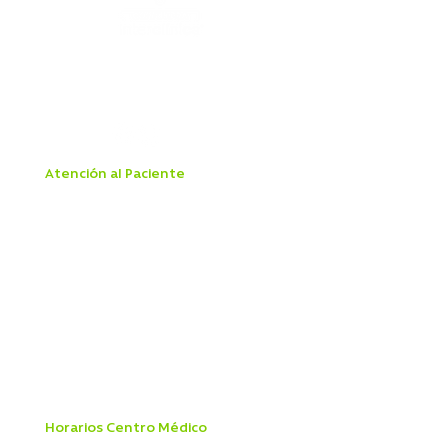
Alejandro Fleming 7889, Las Condes
22 834 7500
Atención al Paciente
Aranceles
Boleta Electrónica
Derechos y Deberes del Paciente
Ley Dominga
Ley IVE
Ley Mila
Ley de Urgencia
Mandato Pagaré
Patologías GES
Reglamento Interno Ley 20.584
Manual de Prevención del Delito
Horarios Centro Médico