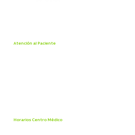
Alejandro Fleming 7889, Las Condes
22 834 7500
Atención al Paciente
Aranceles
Boleta Electrónica
Derechos y Deberes del Paciente
Ley Dominga
Ley IVE
Ley Mila
Ley de Urgencia
Mandato Pagaré
Patologías GES
Reglamento Interno Ley 20.584
Manual de Prevención del Delito
Horarios Centro Médico
Lunes a Viernes 8:00 a 19:45 hrs
Sábado 8:00 a 18:00 hrs