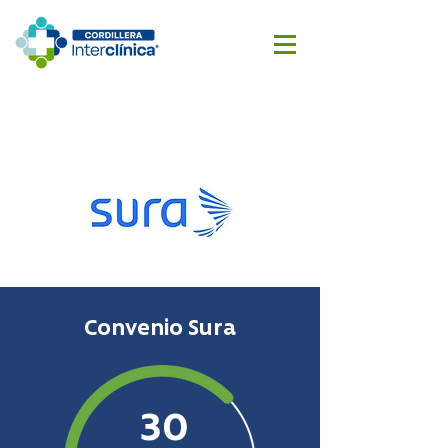
Reserva
Cotizar
aquí
cirugía
Convenio Sura
30