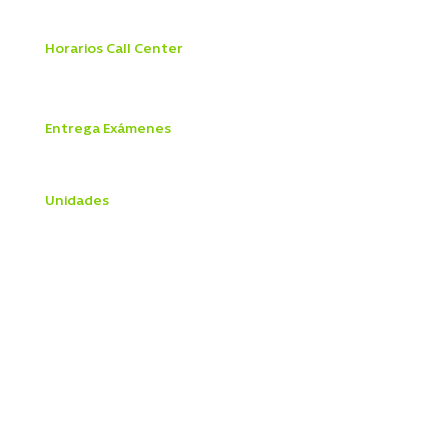
Domingo y Festivos
9:00 a 13:45 hrs
Horarios Call Center
Lunes a viernes 8:00 a 21:00 hrs
Sábado 8:30 a 18:00 hrs
Entrega Exámenes
Lunes a Viernes 9
:00 a 18:30 hrs
Sábado 9:0
0 a 12
:30 hrs
Unidades
Centro Médico
Telemedicina
Hospitalización
Urgencias
Vacunatorio
Exámenes
Cardiología
Gastroenterología
Kinesiología
Medicina General
Obesidad
Pediatría