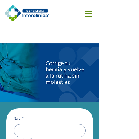
Reserva
Cotizar
aquí
cirugía
Rut
*