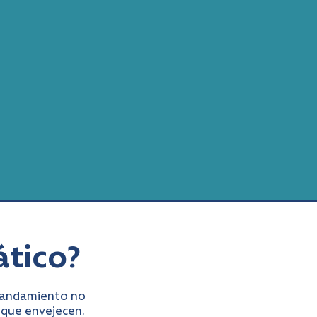
ático?
grandamiento no
 que envejecen.