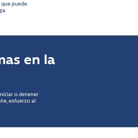
o que puede
ga.
as en la
niciar o detener
nte, esfuerzo al
.