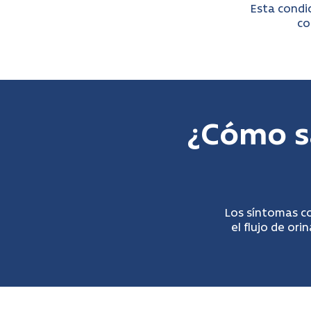
Esta condi
co
¿Cómo s
Los síntomas co
el flujo de ori