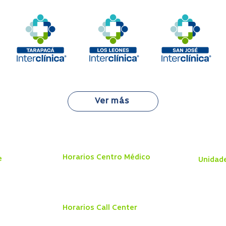
Ver más
Horarios Centro Médico
e
Unidad
Lunes a Viernes 8:00 a 19:45 hrs
Centro 
Sábado 8:00 a 18:00 hrs
Telemedi
Domingo y Festivos
9:00 a 13:45 hrs
l
Hospital
Urgencia
Horarios Call Center
Vacunato
Exámene
Lunes a viernes 8:00 a 21:00 hrs