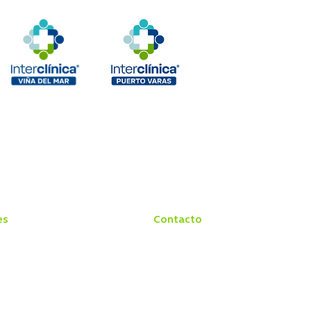
es
Contacto
Médico
Conozca Interclínica
cina
Preguntas Frecuentes
ización
Sugerencias y Felicitaciones
s
Reclamos
rio
Trabaja con Nosotros
s
Denuncias