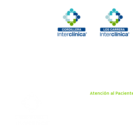
Atención al Pacient
Aranceles
Boleta Electrónica
Derechos y Deberes de
Paciente
Ley Dominga
Ley IVE