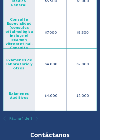
Médica
$5.500
$3.000
General.
Consulta
Especialidad
(consulta
oftalmológica
$7.000
$3.500
incluye el
examen
vitreoretinal.
Consulta
psiquiátrica y
psicológica,
Exámenes de
incluye la
laboratorio y
$4.000
$2.000
primera
otros.
evaluación).
Exámenes
$4.000
$2.000
Auditivos
Imagenología
(Rx, mamografía,
Página 1 de 1
densitometría,
espirometría
$9.000
$4.500
basal y con
Contáctanos
broncodilatador,
osteometría