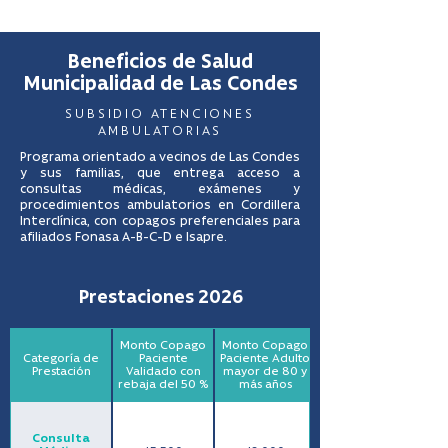
Beneficios de Salud
Municipalidad de Las Condes
SUBSIDIO ATENCIONES
AMBULATORIAS
Programa orientado a vecinos de Las Condes
y sus familias, que entrega acceso a
consultas médicas, exámenes y
procedimientos ambulatorios en Cordillera
Interclínica, con copagos preferenciales para
afiliados Fonasa A-B-C-D e Isapre.
Prestaciones 2026
Monto Copago
Monto Copago
Categoría de
Paciente
Paciente Adulto
Prestación
Validado con
mayor de 80 y
rebaja del 50 %
más años
Consulta