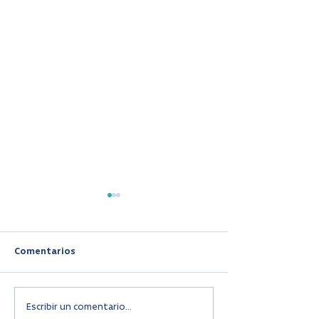
Comentarios
¿Cómo afecta el frío a la
¿Cómo saber si 
Escribir un comentario...