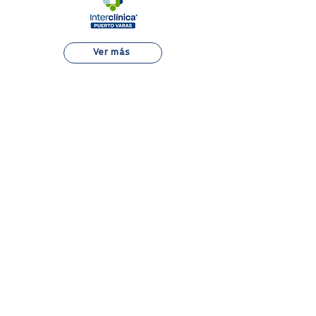
Ver más
Alejandro Fleming 7889, Las Condes
22 834 7500
Atención al Paciente
Aranceles
Boleta Electrónica
Derechos y Deberes del Paciente