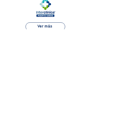
Ver más
Alejandro Fleming 7889, Las Condes
22 834 7500
Atención al Paciente
Aranceles
Boleta Electrónica