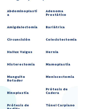
Abdominoplastí
Adenoma
a
Prostático
Amigdalectomía
Bariátrica
Circuncisión
Colecistectomía
Hallux Valgus
Hernia
Histerectomía
Mamoplastía
Manguito
Meniscectomía
Rotador
Prótesis de
Rinoplastía
Cadera
Prótesis de
Túnel Carpiano