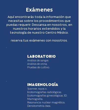
Exámenes
Aquí encontrarás toda la información que
necesitas sobre los procedimientos que
puedas requerir. Descansa en nosotros, en
nuestros horarios extendidos y la
tecnología de nuestro Centro Médico.
reserva tus exámenes con nosotros.
LABORATORIO
Análisis de sangre.
Análisis de orina.
Pruebas de cultivo.
IMAGENOLOGÍA
Scanner, rayos x.
Ecotomografías radiológicas.
Ecotomografías ginecológicas 3D.
Mamografía.
Resonancia nuclear magnética.
Densitometria ósea.