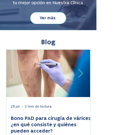
tu mejor opción en Nuestra Clínica.
Ver más
Blog
29 jul
2 min de lectura
20 jul
Bono PAD para cirugía de várices:
¿Cómo afecta el 
¿en qué consiste y quiénes
Enfermedades y
pueden acceder?
durante el invie