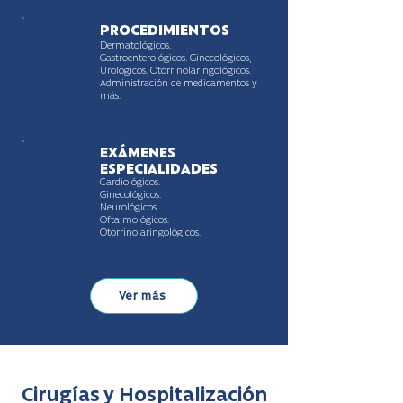
PROCEDIMIENTOS
Dermatológicos.
Gastroenterológicos. Ginecológicos,
Urológicos. Otorrinolaringológicos.
Administración de medicamentos y
más.
EXÁMENES
ESPECIALIDADES
Cardiológicos.
Ginecológicos.
Neurológicos.
Oftalmológicos.
Otorrinolaringológicos.
Ver más
Cirugías y Hospitalización